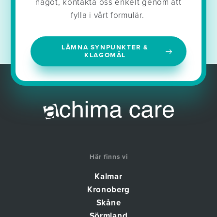
något, kontakta oss enkelt genom att
fylla i vårt formulär.
LÄMNA SYNPUNKTER &
KLAGOMÅL
Här finns vi
Kalmar
Kronoberg
Skåne
Sörmland