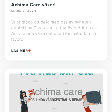
Achima Care växer!
MARS 7, 2024
Vi är glada att dela med oss av nyheten
att Achima Care avser att ta över driften av
Astrakanen vårdcentraler i Emmaboda och
Nybro.
LÄS MER