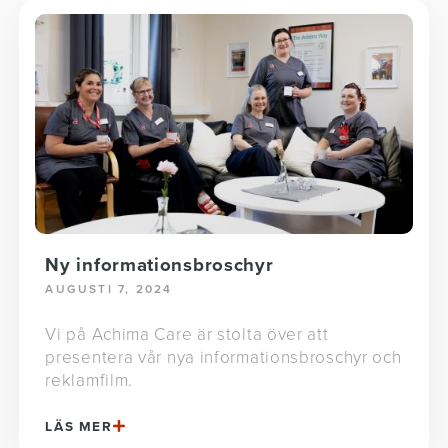
Ny informationsbroschyr
AUGUSTI 7, 2024
Vi på Achima Care är stolta över att
presentera vår nya informationsbroschyr och
reklamfilm.
LÄS MER