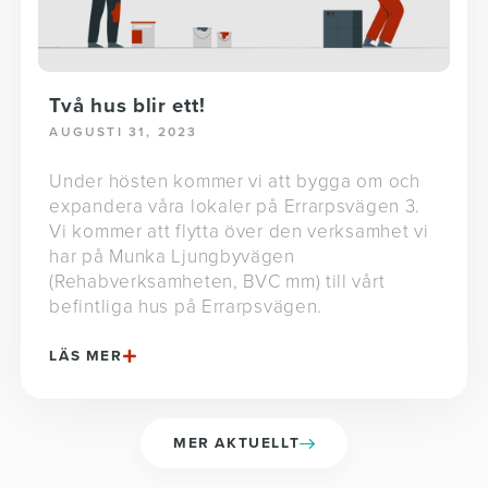
Två hus blir ett!
AUGUSTI 31, 2023
Under hösten kommer vi att bygga om och
expandera våra lokaler på Errarpsvägen 3.
Vi kommer att flytta över den verksamhet vi
har på Munka Ljungbyvägen
(Rehabverksamheten, BVC mm) till vårt
befintliga hus på Errarpsvägen.
LÄS MER
MER AKTUELLT