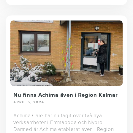
Nu finns Achima även i Region Kalmar
APRIL 5, 2024
Achima Care har nu tagit över två nya
verksamheter i Emmaboda och Nybro.
Därmed är Achima etablerat även i Region