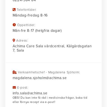
0224-584 84
Telefontider:
Måndag-fredag 8-16
Öppettider:
Mån-fre 8-17 (helgfria dagar)
Adress:
Achima Care Sala vårdcentral, Kålgårdsgatan
7, Sala
Verksamhetschef - Magdalena Sjöholm:
magdalena.sjoholm@achima.se
E-post:
info.sala@achima.se
OBS! Du kan inte få råd i medicinska frågor, boka tid
eller förnya recept via e-post!