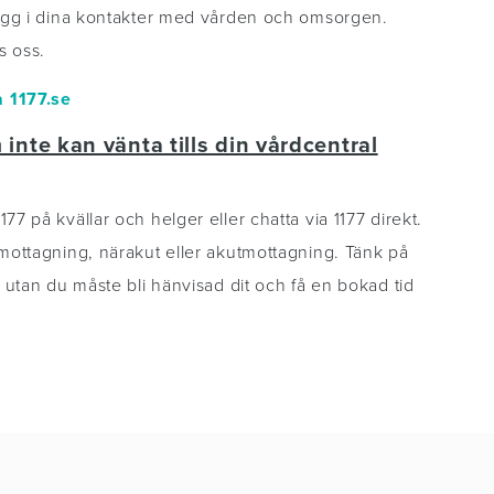
trygg i dina kontakter med vården och omsorgen.
s oss.
å 1177.se
nte kan vänta tills din vårdcentral
7 på kvällar och helger eller chatta via 1177 direkt.
rmottagning, närakut eller akutmottagning. Tänk på
, utan du måste bli hänvisad dit och få en bokad tid