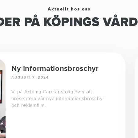
Aktuellt hos oss
ER PÅ KÖPINGS VÅR
Ny informationsbroschyr
AUGUSTI 7, 2024
Vi på Achima Care är stolta över att
presentera vår nya informationsbroschyr
och reklamfilm.