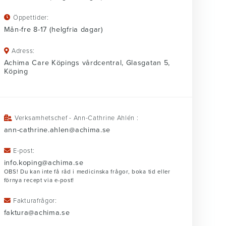
Öppettider:
Mån-fre 8-17 (helgfria dagar)
Adress:
Achima Care Köpings vårdcentral, Glasgatan 5,
Köping
Verksamhetschef - Ann-Cathrine Ahlén :
ann-cathrine.ahlen@achima.se
E-post:
info.koping@achima.se
OBS! Du kan inte få råd i medicinska frågor, boka tid eller
förnya recept via e-post!
Fakturafrågor:
faktura@achima.se