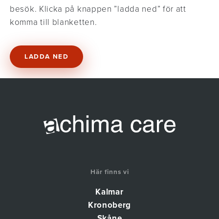
besök. Klicka på knappen ”ladda ned” för att
komma till blanketten.
LADDA NED
Här finns vi
Kalmar
Kronoberg
Skåne