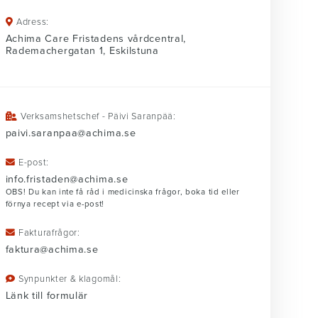
Adress:
Achima Care Fristadens vårdcentral,
Rademachergatan 1, Eskilstuna
Verksamshetschef - Päivi Saranpää:
paivi.saranpaa@achima.se
E-post:
info.fristaden@achima.se
OBS! Du kan inte få råd i medicinska frågor, boka tid eller
förnya recept via e-post!
Fakturafrågor:
faktura@achima.se
Synpunkter & klagomål:
Länk till formulär