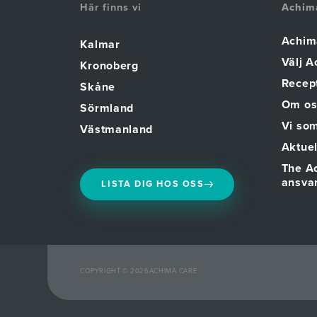
Här finns vi
Achim
Achim
Kalmar
Välj 
Kronoberg
Recept
Skåne
Om os
Sörmland
Vi som
Västmanland
Aktuel
The A
ansva
LISTA DIG HOS OSS
COPYRIGHT © 2026
ACHIMA CARE