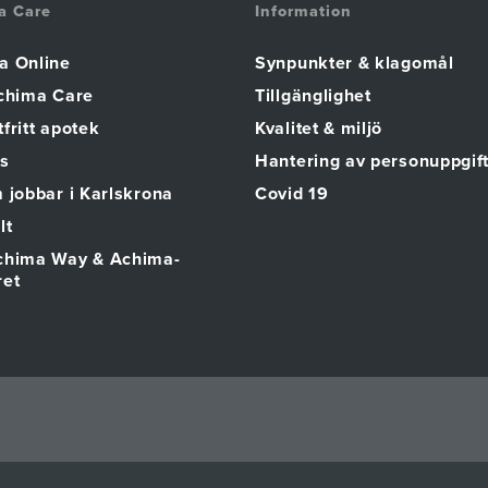
a Care
Information
a Online
Synpunkter & klagomål
Achima Care
Tillgänglighet
fritt apotek
Kvalitet & miljö
s
Hantering av personuppgif
 jobbar i Karlskrona
Covid 19
lt
chima Way & Achima-
ret