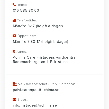
Telefon:
016-585 80 60
Telefontider:
Mån-fre 8-17 (helgfria dagar)
Öppettider:
Mån-fre 7.30-17 (helgfria dagar)
Adress:
Achima Care Fristadens vårdcentral,
Rademachergatan 1, Eskilstuna
Verksamshetschef - Päivi Saranpää:
paivi.saranpaa@achima.se
E-post:
info.fristaden@achima.se