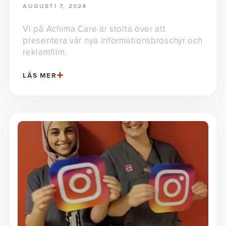
AUGUSTI 7, 2024
Vi på Achima Care är stolta över att
presentera vår nya informationsbroschyr och
reklamfilm.
LÄS MER