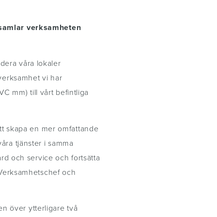
 samlar verksamheten
era våra lokaler
verksamhet vi har
mm) till vårt befintliga
att skapa en mer omfattande
åra tjänster i samma
ård och service och fortsätta
, Verksamhetschef och
över ytterligare två