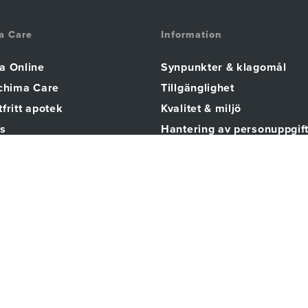
a Care
Information
a Online
Synpunkter & klagomål
Achima Care
Tillgänglighet
fritt apotek
Kvalitet & miljö
s
Hantering av personuppgif
 jobbar i Karlskrona
Covid 19
lt
chima Way & Achima-
ret