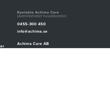
Kontakta Achima Care
(Administrativt huvudkontor)
0455-300 450
info@achima.se
Achima Care AB
ter
Östra Prinsgatan 20
371 31 Karlskrona