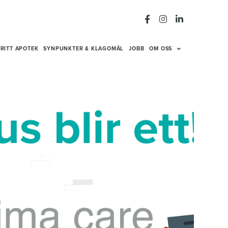
RITT APOTEK
SYNPUNKTER & KLAGOMÅL
JOBB
OM OSS