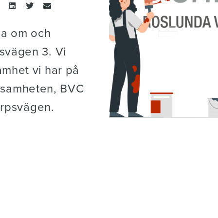
ga om och
svägen 3. Vi
amhet vi har på
ksamheten, BVC
rarpsvägen.