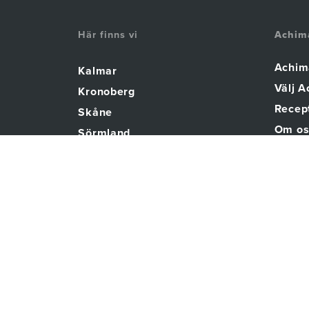
Här finns vi
Achim
Achim
Kalmar
Välj 
Kronoberg
Recept
Skåne
Om os
Sörmland
Vi som
Västmanland
Aktuel
The A
ansva
LISTA DIG HOS OSS
COPYRIGHT © 2026
ACHIMA CARE