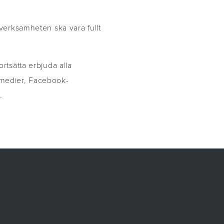
verksamheten ska vara fullt
.
rtsätta erbjuda alla
a medier, Facebook-
t.