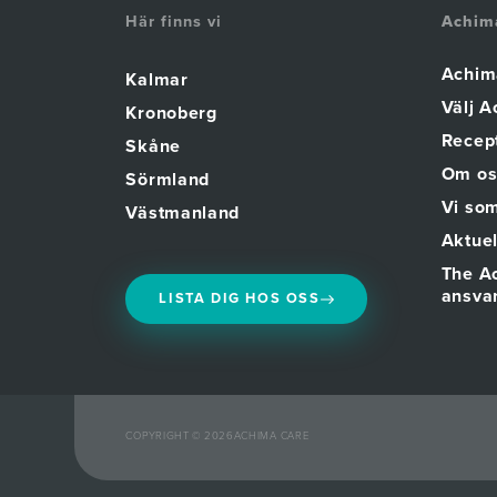
Här finns vi
Achim
Achim
Kalmar
Välj 
Kronoberg
Recept
Skåne
Om os
Sörmland
Vi som
Västmanland
Aktuel
The A
ansva
LISTA DIG HOS OSS
COPYRIGHT © 2026
ACHIMA CARE