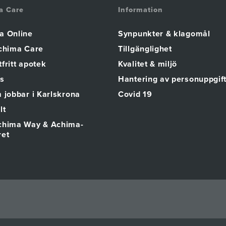
a Care
Information
a Online
Synpunkter & klagomål
Achima Care
Tillgänglighet
fritt apotek
Kvalitet & miljö
s
Hantering av personuppgif
 jobbar i Karlskrona
Covid 19
lt
chima Way & Achima-
ret