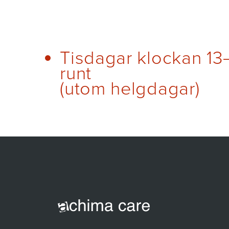
Tisdagar klockan 13
runt
(utom helgdagar)