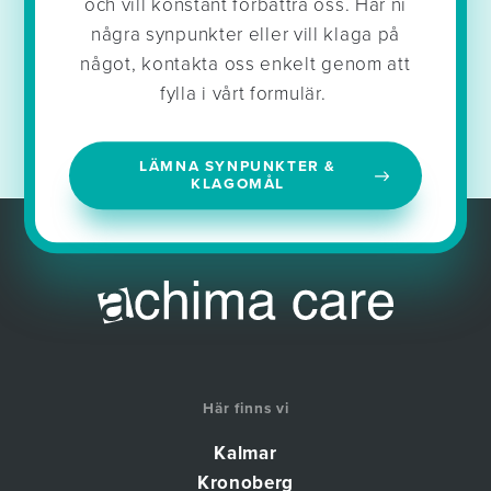
och vill konstant förbättra oss. Har ni
några synpunkter eller vill klaga på
något, kontakta oss enkelt genom att
fylla i vårt formulär.
LÄMNA SYNPUNKTER &
KLAGOMÅL
Här finns vi
Kalmar
Kronoberg