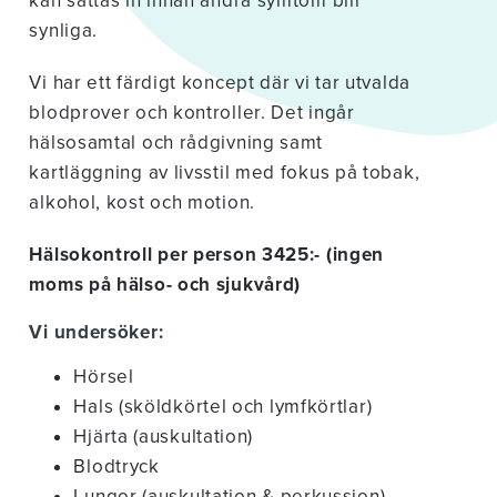
kan sättas in innan andra symtom blir
synliga.
Vi har ett färdigt koncept där vi tar utvalda
blodprover och kontroller. Det ingår
hälsosamtal och rådgivning samt
kartläggning av livsstil med fokus på tobak,
alkohol, kost och motion.
Hälsokontroll per person 3425:- (ingen
moms på hälso- och sjukvård)
Vi undersöker:
Hörsel
Hals (sköldkörtel och lymfkörtlar)
Hjärta (auskultation)
Blodtryck
Lungor (auskultation & perkussion)