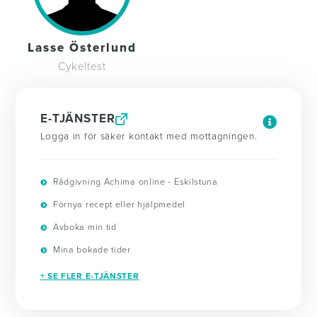
Lasse Österlund
Cykeltest
E-TJÄNSTER
Logga in för säker kontakt med mottagningen.
Rådgivning Achima online - Eskilstuna
Förnya recept eller hjälpmedel
Avboka min tid
Mina bokade tider
+ SE FLER E-TJÄNSTER