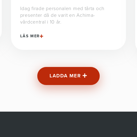
Idag firade personalen med tårta och
presenter då de varit en Achima-
vårdcentral i 10 år.
LÄS MER
LADDA MER