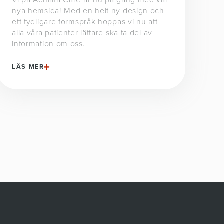
nya hemsida! Med en helt ny design och
ett tydligare formspråk hoppas vi nu att
alla våra patienter lättare ska ta del av
information om oss.
LÄS MER