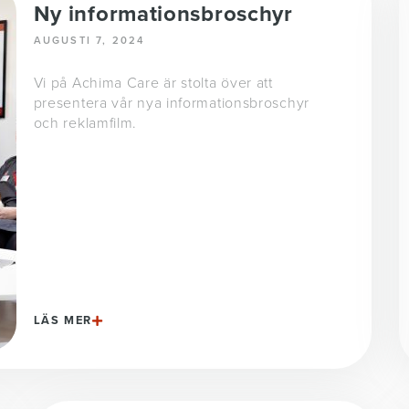
Ny informationsbroschyr
AUGUSTI 7, 2024
Vi på Achima Care är stolta över att
presentera vår nya informationsbroschyr
och reklamfilm.
LÄS MER