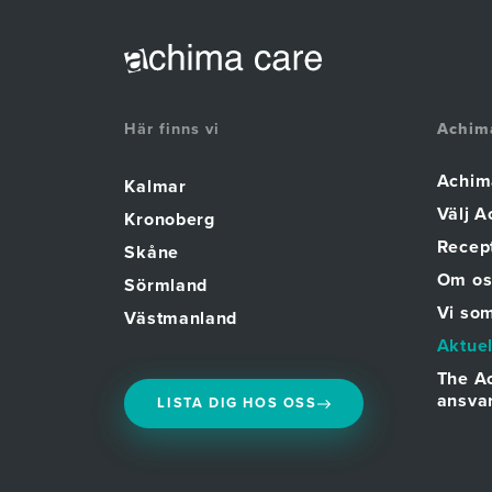
Här finns vi
Achim
Achim
Kalmar
Välj 
Kronoberg
Recept
Skåne
Om os
Sörmland
Vi som
Västmanland
Aktuel
The A
ansva
LISTA DIG HOS OSS