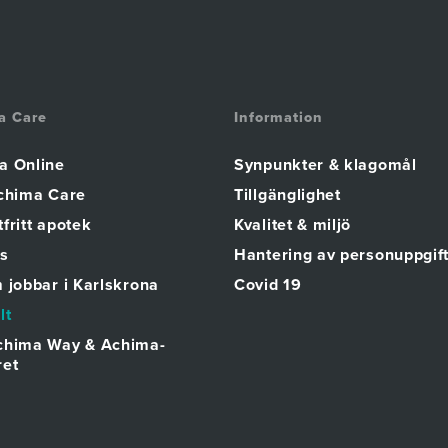
a Care
Information
a Online
Synpunkter & klagomål
Achima Care
Tillgänglighet
fritt apotek
Kvalitet & miljö
s
Hantering av personuppgif
 jobbar i Karlskrona
Covid 19
lt
chima Way & Achima-
ret