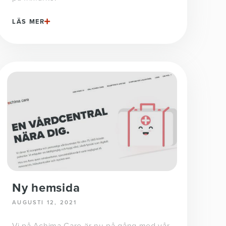
LÄS MER
Ny hemsida
AUGUSTI 12, 2021
Vi på Achima Care är nu på gång med vår