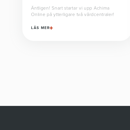
Äntligen! Snart startar vi upp Achima
Online på ytterligare två vårdcentraler!
LÄS MER