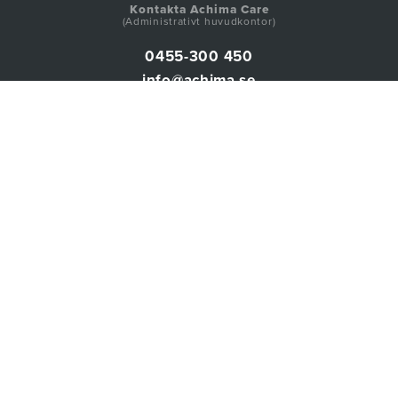
Kontakta Achima Care
(Administrativt huvudkontor)
0455-300 450
info@achima.se
Achima Care AB
Östra Prinsgatan 20
371 31 Karlskrona