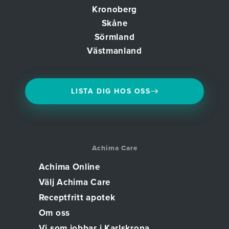
Kronoberg
Skåne
Sörmland
Västmanland
LISTA DIG HOS OSS
Achima Care
Achima Online
Välj Achima Care
Receptfritt apotek
Om oss
Vi som jobbar i Karlskrona