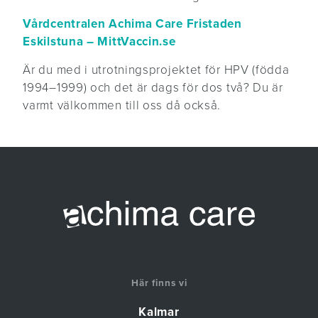
Vårdcentralen Achima Care Fristaden
Eskilstuna – MittVaccin.se
Är du med i utrotningsprojektet för HPV (födda
1994–1999) och det är dags för dos två? Du är
varmt välkommen till oss då också.
Här finns vi
Kalmar