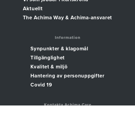
Aktuellt
The Achima Way & Achima-ansvaret
Information
Synpunkter & klagomål
Tillgänglighet
Kvalitet & miljö
Hantering av personuppgifter
Covid 19
Kontakta Achima Care
(Administrativt huvudkontor)
0455-300 450
info@achima.se